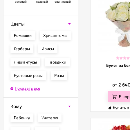
зеленый
красный
оранжевый
Цветы
Ромашки
Хризантемы
Герберы
Ирисы
Лизиантусы
Гвоздики
Букет из бе
Кустовые розы
Розы
от 2 64
Показать все
В кор
Кому
Купить в
Ребенку
Учителю