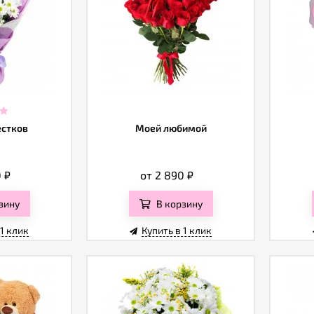
естков
Моей любимой
0
₽
от 2 890
₽
зину
В корзину
 1 клик
Купить в 1 клик