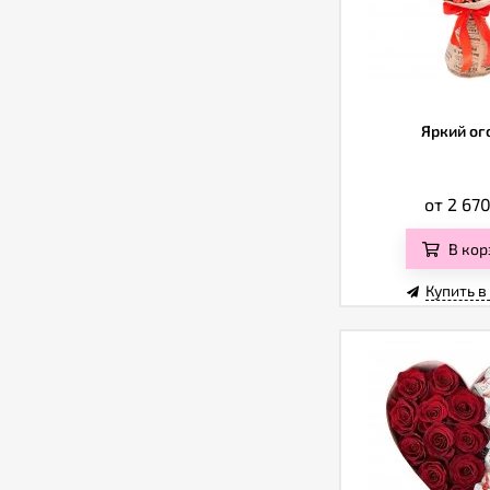
Яркий ог
от 2 67
В кор
Купить в