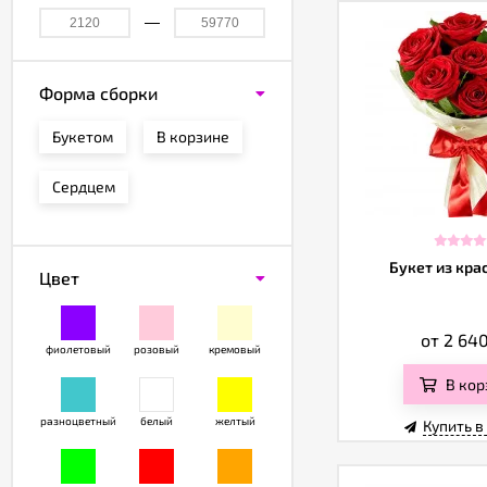
Форма сборки
Букетом
В корзине
Сердцем
Букет из кра
Цвет
от 2 64
фиолетовый
розовый
кремовый
В кор
разноцветный
белый
желтый
Купить в