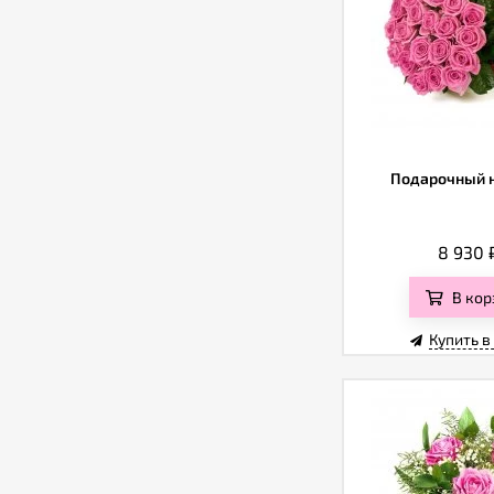
Подарочный 
8 930
В кор
Купить в