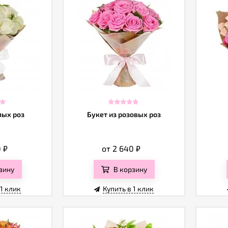
лых роз
Букет из розовых роз
0
₽
от 2 640
₽
зину
В корзину
 1 клик
Купить в 1 клик