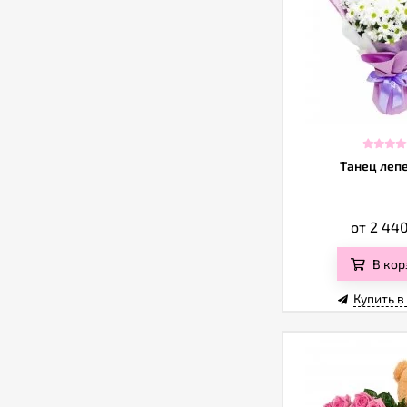
Танец леп
от 2 44
В кор
Купить в