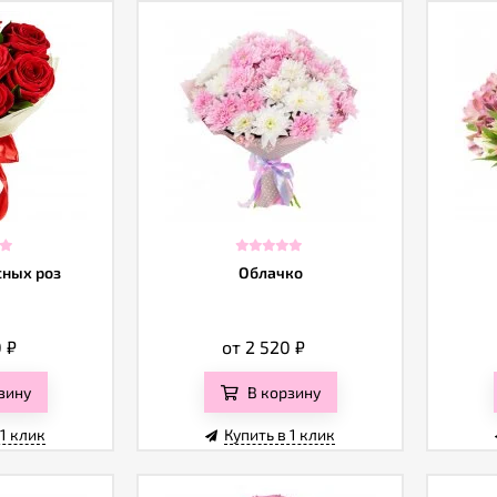
сных роз
Облачко
0
₽
от 2 520
₽
зину
В корзину
 1 клик
Купить в 1 клик