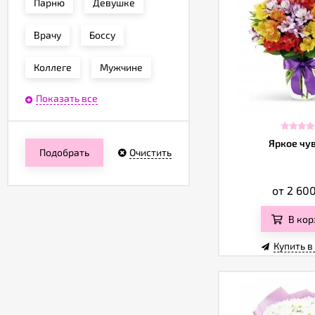
Парню
Девушке
Врачу
Боссу
Коллеге
Мужчине
Показать все
Яркое чу
Подобрать
Очистить
от 2 60
В кор
Купить в