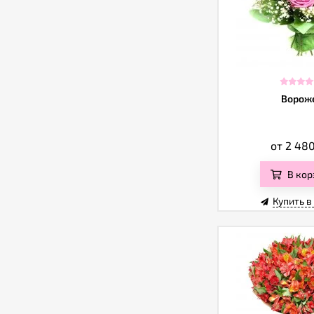
Ворож
от 2 48
В кор
Купить в