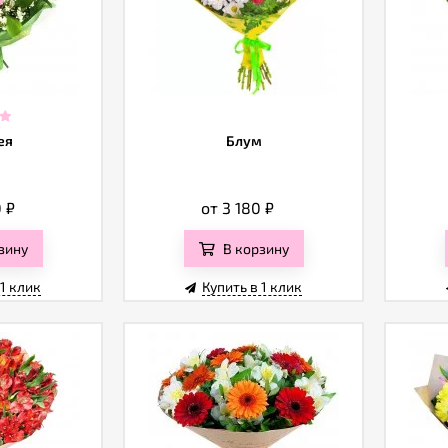
ея
Блум
0
₽
от 3 180
₽
зину
В корзину
 1 клик
Купить в 1 клик