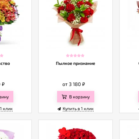
вство
Пылкое признание
0
₽
от 3 180
₽
зину
В корзину
 1 клик
Купить в 1 клик