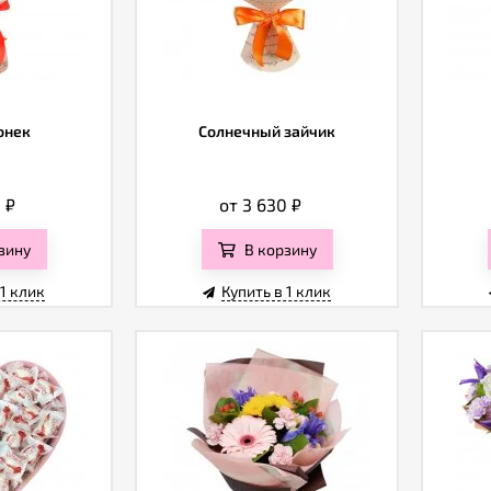
онек
Солнечный зайчик
0
₽
от 3 630
₽
зину
В корзину
 1 клик
Купить в 1 клик