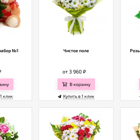
набор №1
Чистое поле
Розы
₽
от 3 960
₽
зину
В корзину
 1 клик
Купить в 1 клик