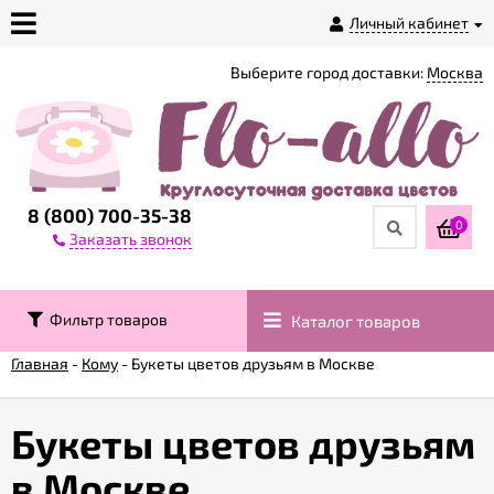
Личный кабинет
Выберите город доставки:
Москва
О
магазине
Доставка
8 (800) 700-35-38
0
Заказать звонок
Оплата
Фильтр товаров
Каталог товаров
Контакты
Главная
-
Кому
-
Букеты цветов друзьям в Москве
Возврат
товара
Букеты цветов друзьям
в Москве
Гарантии