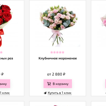
сных роз
Клубничное мороженое
0
₽
от 2 880
₽
зину
В корзину
 1 клик
Купить в 1 клик