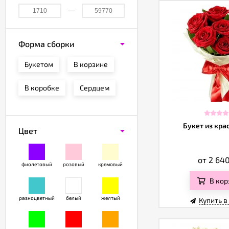
Форма сборки
Букетом
В корзине
В коробке
Сердцем
Букет из кра
Цвет
от 2 64
фиолетовый
розовый
кремовый
В кор
разноцветный
белый
желтый
Купить в