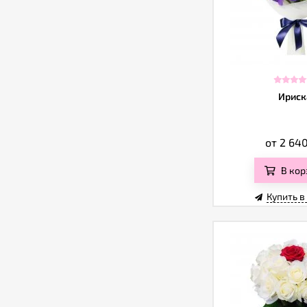
Ириск
от 2 64
В кор
Купить в