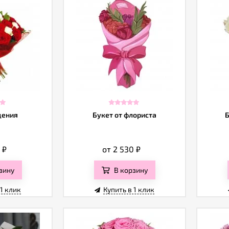
дения
Букет от флориста
Б
0
₽
от 2 530
₽
зину
В корзину
 1 клик
Купить в 1 клик