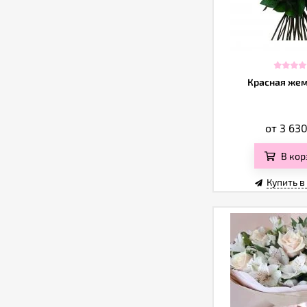
Красная же
от 3 63
В кор
Купить в