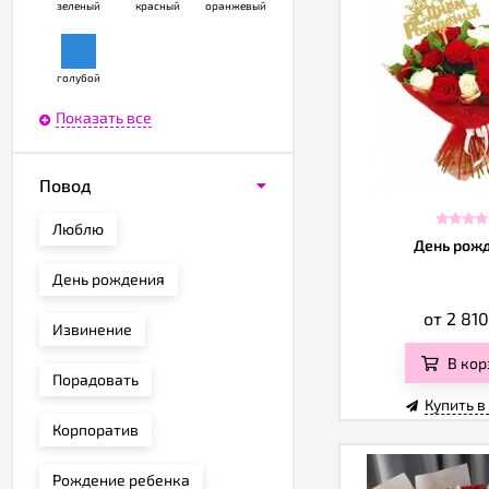
зеленый
красный
оранжевый
голубой
Показать все
Повод
Люблю
День рож
День рождения
от 2 81
Извинение
В кор
Порадовать
Купить в
Корпоратив
Рождение ребенка