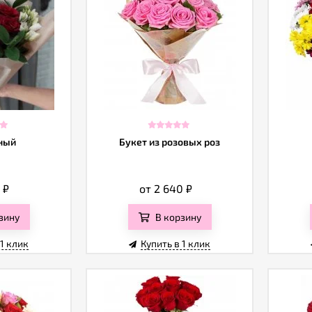
ный
Букет из розовых роз
0
₽
от 2 640
₽
зину
В корзину
 1 клик
Купить в 1 клик