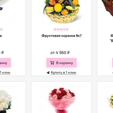
а
Фруктовая корзина №7
Ф
"
0
₽
от 4 960
₽
зину
В корзину
 1 клик
Купить в 1 клик