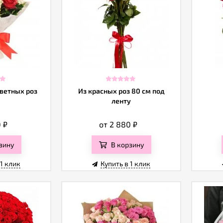
цветных роз
Из красных роз 80 см под
ленту
0
₽
от 2 880
₽
зину
В корзину
 1 клик
Купить в 1 клик