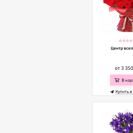
Центр все
от 3 35
В кор
Купить в