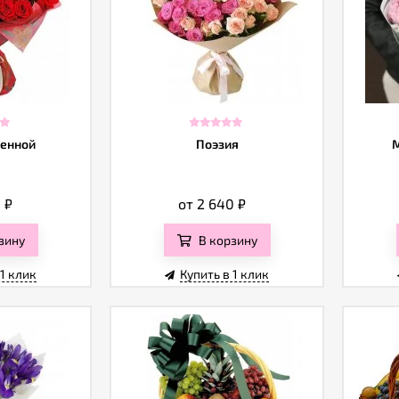
ленной
Поэзия
М
0
₽
от 2 640
₽
зину
В корзину
 1 клик
Купить в 1 клик