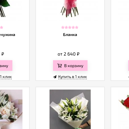
мчужина
Бланка
0
₽
от 2 640
₽
зину
В корзину
 1 клик
Купить в 1 клик