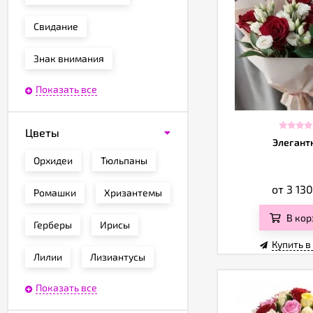
Свидание
Знак внимания
Показать все
Цветы
Элегант
Орхидеи
Тюльпаны
от 3 13
Ромашки
Хризантемы
В кор
Герберы
Ирисы
Купить в
Лилии
Лизиантусы
Показать все