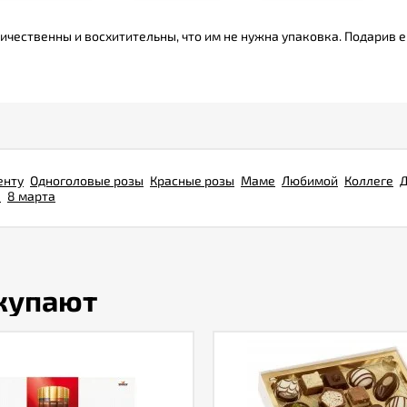
личественны и восхитительны, что им не нужна упаковка. Подарив 
енту
Одноголовые розы
Красные розы
Маме
Любимой
Коллеге
Д
я
8 марта
окупают