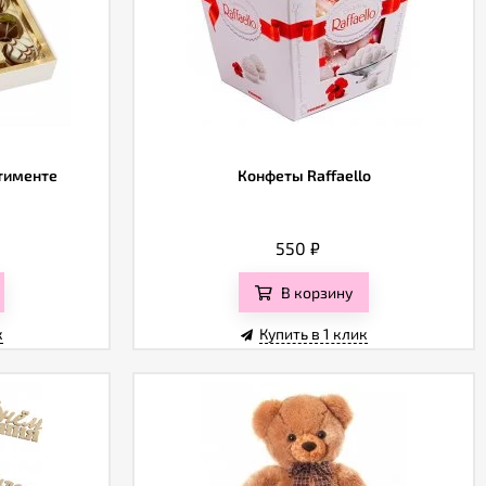
ртименте
Конфеты Raffaello
550
₽
В корзину
к
Купить в 1 клик