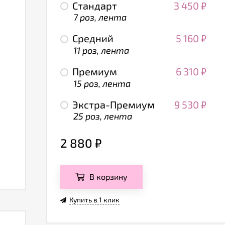
Стандарт
3 450
₽
7 роз, лента
Средний
5 160
₽
11 роз, лента
Премиум
6 310
₽
15 роз, лента
Экстра-Премиум
9 530
₽
25 роз, лента
2 880
₽
В корзину
Купить в 1 клик