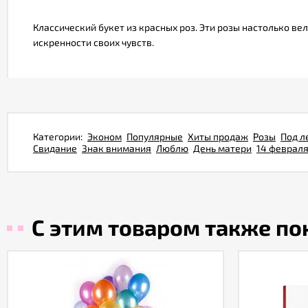
Классический букет из красных роз. Эти розы настолько ве
искренности своих чувств.
Категории:
Эконом
Популярные
Хиты продаж
Розы
Под л
Свидание
Знак внимания
Люблю
День матери
14 феврал
С этим товаром также п