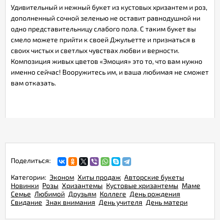
Удивительный и нежный букет из кустовых хризантем и роз,
дополненный сочной зеленью не оставит равнодушной ни
одно представительницу слабого пола. С таким букет вы
смело можете прийти к своей Джульетте и признаться в
своих чистых и светлых чувствах любви и верности.
Композиция живых цветов «Эмоция» это то, что вам нужно
именно сейчас! Вооружитесь им, и ваша любимая не сможет
вам отказать.
Поделиться:
Категории:
Эконом
Хиты продаж
Авторские букеты
Новинки
Розы
Хризантемы
Кустовые хризантемы
Маме
Семье
Любимой
Друзьям
Коллеге
День рождения
Свидание
Знак внимания
День учителя
День матери