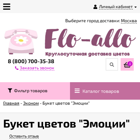
Личный кабинет
Выберите город доставки:
Москва
О
магазине
Доставка
8 (800) 700-35-38
0
Заказать звонок
Оплата
Фильтр товаров
Каталог товаров
Контакты
Главная
-
Эконом
-
Букет цветов "Эмоции"
Возврат
товара
Букет цветов "Эмоции"
Оставить отзыв
Гарантии