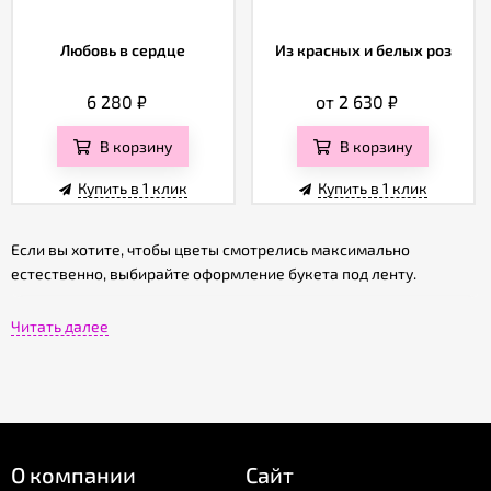
Любовь в сердце
Из красных и белых роз
6 280
₽
от 2 630
₽
В корзину
В корзину
Купить в 1 клик
Купить в 1 клик
Если вы хотите, чтобы цветы смотрелись максимально
естественно, выбирайте оформление букета под ленту.
Цветы сначала обвязываются прочной синтетической тесьмой,
Читать далее
чтобы композиция не рассыпалась, а поверх нее завязывается
бант из шелковой или атласной ленты.
Какие цветы можно оформить
лентой
О компании
Сайт