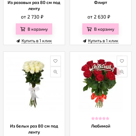
Отзывы
Из розовых роз 80 см под
Флирт
ленту
от 2 730
₽
от 2 630
₽
В корзину
В корзину
Купить в 1 клик
Купить в 1 клик
Из белых роз 80 см под
Любимой
ленту