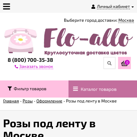
Личный кабинет
Выберите город доставки:
Москва
О
магазине
Доставка
8 (800) 700-35-38
0
Заказать звонок
Оплата
Фильтр товаров
Каталог товаров
Контакты
Главная
-
Розы
-
Оформление
-
Розы под ленту в Москве
Возврат
товара
Розы под ленту в
Москве
Гарантии