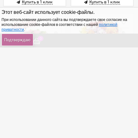
Купить в 1 клик
Купить в 1 клик
Этот веб-сайт использует cookie-файлы.
При использовании данного сайта вы подтверждаете свое согласие на
использование cookie-файлов в соответствии с нашей
политикой
приватности
.
0
0
0
Подтверждаю
С днем рождения
Яркое чувство
от 2 810
₽
от 2 600
₽
В корзину
В корзину
Купить в 1 клик
Купить в 1 клик