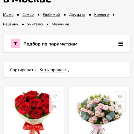
Маме
Семье
Любимой
Друзьям
Коллеге
Акции
Ребенку
Учителю
Мужчине
Как
оформить
Подбор по параметрам
заказ
Вопрос-
ответ
Сортировать:
Хиты продаж
Публичная
оферта
Политика
конфиденциальности