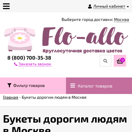
Личный кабинет
Выберите город доставки:
Москва
О
магазине
Доставка
8 (800) 700-35-38
0
Заказать звонок
Оплата
Фильтр товаров
Каталог товаров
Контакты
Главная
-
Букеты дорогим людям в Москве
Возврат
товара
Букеты дорогим людям
в Москве
Гарантии