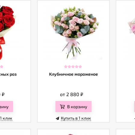
сных роз
Клубничное мороженое
0
₽
от 2 880
₽
зину
В корзину
 1 клик
Купить в 1 клик