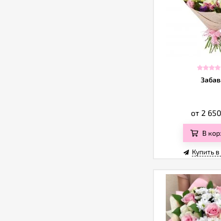
Забав
от 2 65
В кор
Купить в