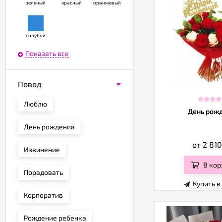
зеленый
красный
оранжевый
голубой
Показать все
Повод
Люблю
День рож
День рождения
от 2 81
Извинение
В кор
Порадовать
Купить в
Корпоратив
Рождение ребенка