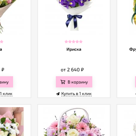
а
Ириска
Фр
0
₽
от 2 640
₽
зину
В корзину
 1 клик
Купить в 1 клик