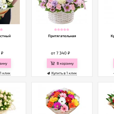
стный
Притягательная
К
0
₽
от 7 340
₽
зину
В корзину
 1 клик
Купить в 1 клик