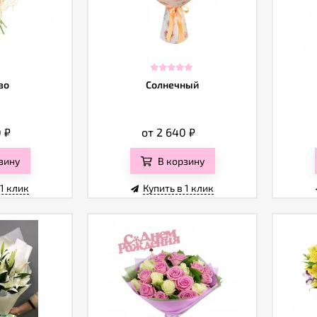
во
Солнечный
0
₽
от 2 640
₽
зину
В корзину
 1 клик
Купить в 1 клик