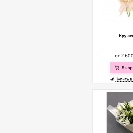
Круже
от 2 60
В кор
Купить в