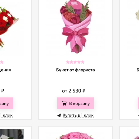
дения
Букет от флориста
Б
0
₽
от 2 530
₽
зину
В корзину
 1 клик
Купить в 1 клик