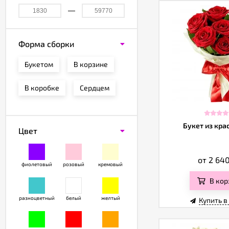
Форма сборки
Букетом
В корзине
В коробке
Сердцем
Букет из кра
Цвет
от 2 64
фиолетовый
розовый
кремовый
В кор
разноцветный
белый
желтый
Купить в