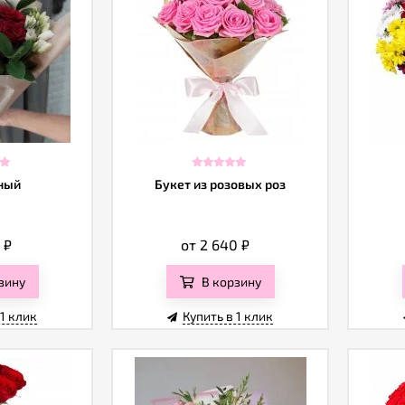
ный
Букет из розовых роз
0
₽
от 2 640
₽
зину
В корзину
 1 клик
Купить в 1 клик