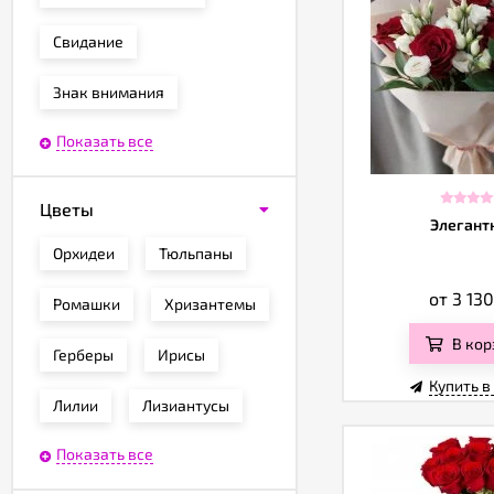
Свидание
Знак внимания
Показать все
Цветы
Элегант
Орхидеи
Тюльпаны
от 3 13
Ромашки
Хризантемы
В кор
Герберы
Ирисы
Купить в
Лилии
Лизиантусы
Показать все