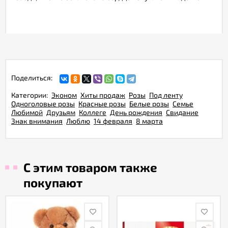
Поделиться:
Категории:
Эконом
Хиты продаж
Розы
Под ленту
Одноголовые розы
Красные розы
Белые розы
Семье
Любимой
Друзьям
Коллеге
День рождения
Свидание
Знак внимания
Люблю
14 февраля
8 марта
С этим товаром также
покупают