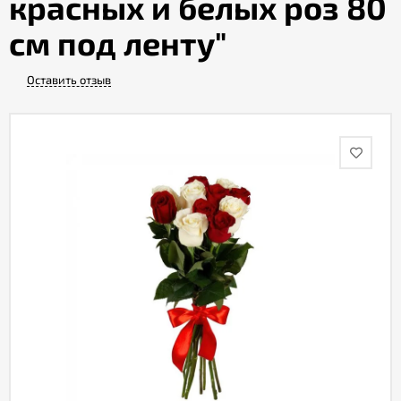
красных и белых роз 80
см под ленту"
Акции
Оставить отзыв
Как
оформить
заказ
Вопрос-
ответ
Публичная
оферта
Политика
конфиденциальности