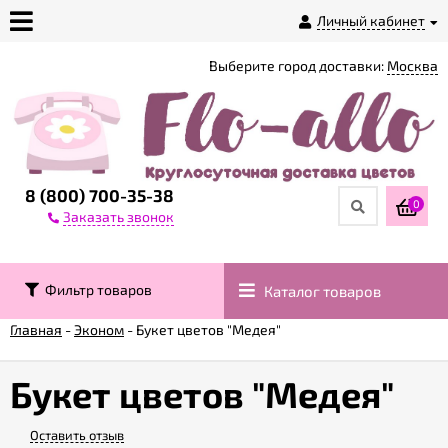
Личный кабинет
Выберите город доставки:
Москва
О
магазине
Доставка
8 (800) 700-35-38
0
Заказать звонок
Оплата
Фильтр товаров
Каталог товаров
Контакты
Главная
-
Эконом
-
Букет цветов "Медея"
Возврат
товара
Букет цветов "Медея"
Оставить отзыв
Гарантии