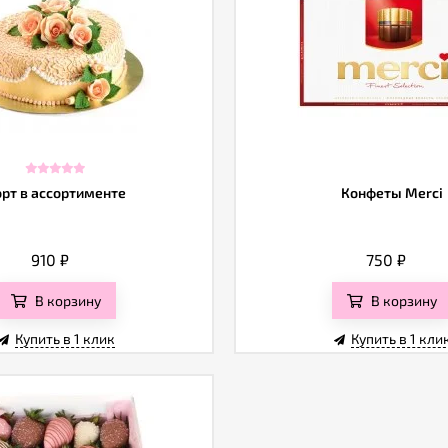
орт в ассортименте
Конфеты Merci
910
₽
750
₽
В корзину
В корзину
Купить в 1 клик
Купить в 1 кли