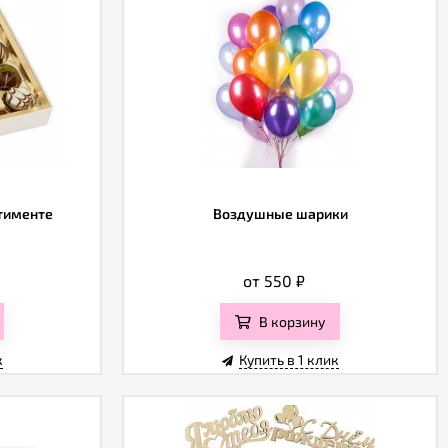
ртименте
Воздушные шарики
от 550
₽
В корзину
к
Купить в 1 клик