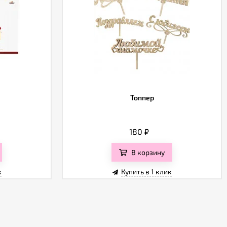
Топпер
180
₽
В корзину
к
Купить в 1 клик