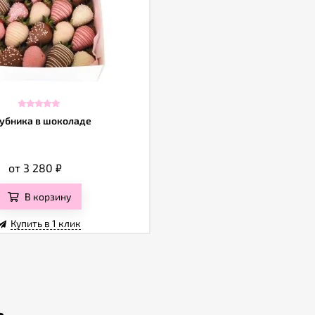
убника в шоколаде
от 3 280
₽
В корзину
Купить в 1 клик
ь