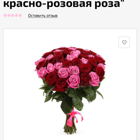
красно-розовая роза"
Оставить отзыв
Акции
Как
оформить
заказ
Вопрос-
ответ
Публичная
оферта
Политика
конфиденциальности