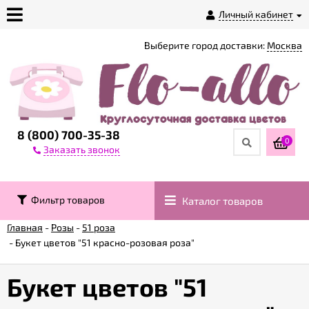
Личный кабинет
Выберите город доставки:
Москва
О
магазине
Доставка
8 (800) 700-35-38
0
Заказать звонок
Оплата
Фильтр товаров
Каталог товаров
Контакты
Главная
-
Розы
-
51 роза
-
Букет цветов "51 красно-розовая роза"
Возврат
товара
Букет цветов "51
Гарантии