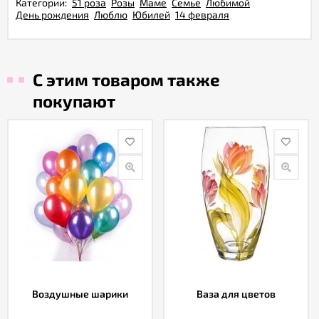
Категории:
51 роза
Розы
Маме
Семье
Любимой
День рождения
Люблю
Юбилей
14 февраля
С этим товаром также
покупают
Воздушные шарики
Ваза для цветов