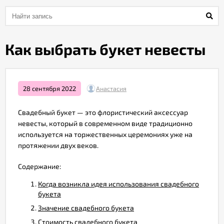
Акции
Как выбрать букет невесты
Как
оформить
заказ
28 сентября 2022
Анастасия
Вопрос-
Свадебный букет — это флористический аксессуар
ответ
невесты, который в современном виде традиционно
используется на торжественных церемониях уже на
протяжении двух веков.
Публичная
оферта
Содержание:
Когда возникла идея использования свадебного
Политика
букета
конфиденциальности
Значение свадебного букета
Стоимость свадебного букета