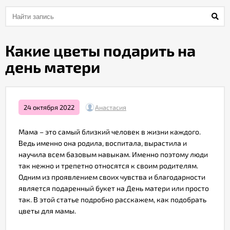
Акции
Какие цветы подарить на
Как
день матери
оформить
заказ
24 октября 2022
Анастасия
Вопрос-
ответ
Мама – это самый близкий человек в жизни каждого.
Ведь именно она родила, воспитала, вырастила и
Публичная
научила всем базовым навыкам. Именно поэтому люди
оферта
так нежно и трепетно относятся к своим родителям.
Одним из проявлением своих чувства и благодарности
является подаренный букет на День матери или просто
Политика
так. В этой статье подробно расскажем, как подобрать
конфиденциальности
цветы для мамы.