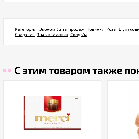
Категории:
Эконом
Хиты продаж
Новинки
Розы
В упаков
Свидание
Знак внимания
Свадьба
С этим товаром также п