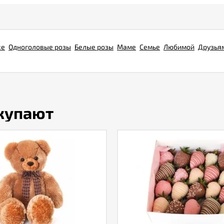
ке
Одноголовые розы
Белые розы
Маме
Семье
Любимой
Друзья
окупают