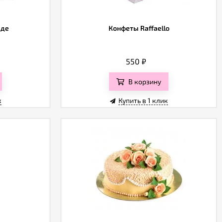
аде
Конфеты Raffaello
550
₽
В корзину
к
Купить в 1 клик