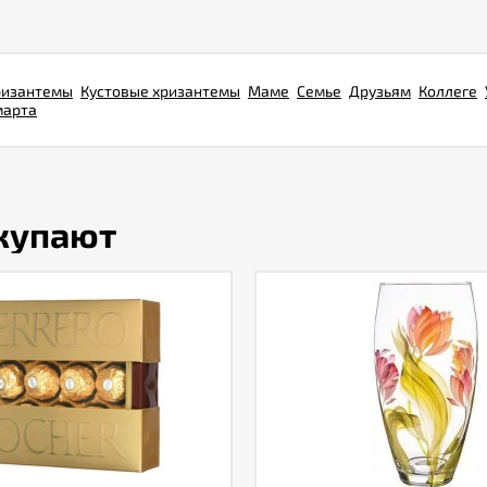
ризантемы
Кустовые хризантемы
Маме
Семье
Друзьям
Коллеге
марта
окупают