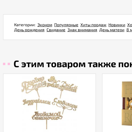
Категории:
Эконом
Популярные
Хиты продаж
Новинки
Х
День рождения
Свидание
Знак внимания
День матери
8 
С этим товаром также п