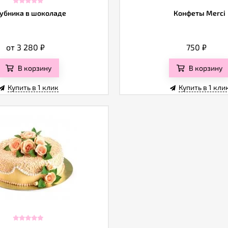
убника в шоколаде
Конфеты Merci
от 3 280
₽
750
₽
В корзину
В корзину
Купить в 1 клик
Купить в 1 кли