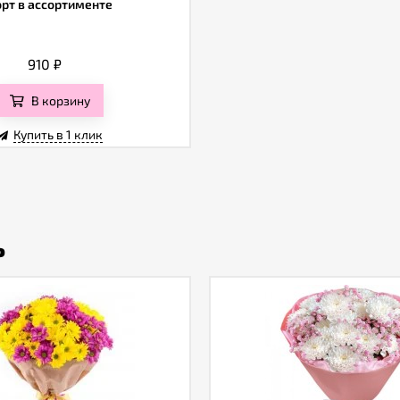
орт в ассортименте
910
₽
В корзину
Купить в 1 клик
ь