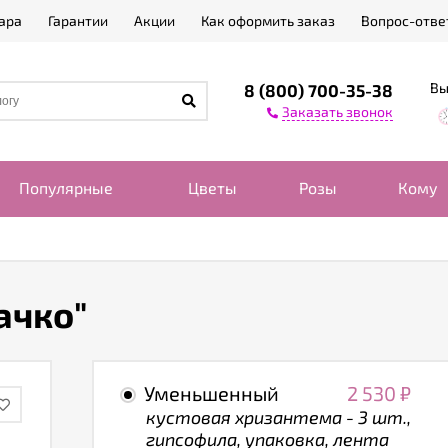
ара
Гарантии
Акции
Как оформить заказ
Вопрос-отве
Вы
8 (800) 700-35-38
Заказать звонок
Популярные
Цветы
Розы
Кому
ачко"
Уменьшенный
2 530
₽
кустовая хризантема - 3 шт.,
гипсофила, упаковка, лента