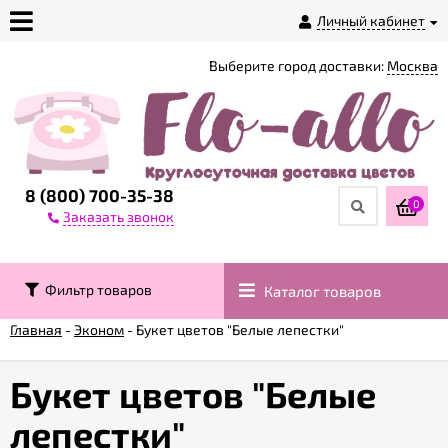
Личный кабинет
Выберите город доставки:
Москва
О
магазине
Доставка
8 (800) 700-35-38
0
Заказать звонок
Оплата
Фильтр товаров
Каталог товаров
Контакты
Главная
-
Эконом
-
Букет цветов "Белые лепестки"
Возврат
товара
Букет цветов "Белые
лепестки"
Гарантии