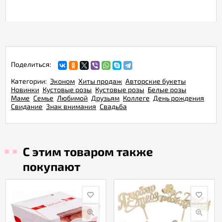
Поделиться:
Категории:
Эконом
Хиты продаж
Авторские букеты
Новинки
Кустовые розы
Кустовые розы
Белые розы
Маме
Семье
Любимой
Друзьям
Коллеге
День рождения
Свидание
Знак внимания
Свадьба
С этим товаром также
покупают