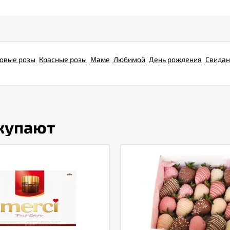
овые розы
Красные розы
Маме
Любимой
День рождения
Свидан
окупают