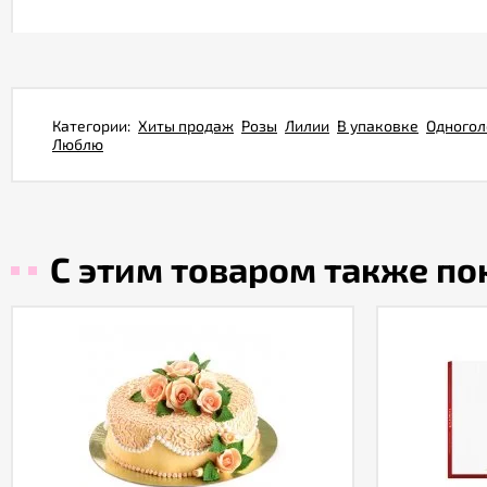
Категории:
Хиты продаж
Розы
Лилии
В упаковке
Одногол
Люблю
С этим товаром также п