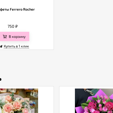
феты Ferrero Rocher
750
₽
В корзину
Купить в 1 клик
ь