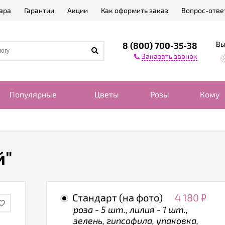
ара
Гарантии
Акции
Как оформить заказ
Вопрос-отве
Вы
8 (800) 700-35-38
Заказать звонок
Популярные
Цветы
Розы
Кому
й"
Стандарт (на фото)
4 180
₽
роза - 5 шт., лилия - 1 шт.,
зелень, гипсофила, упаковка,