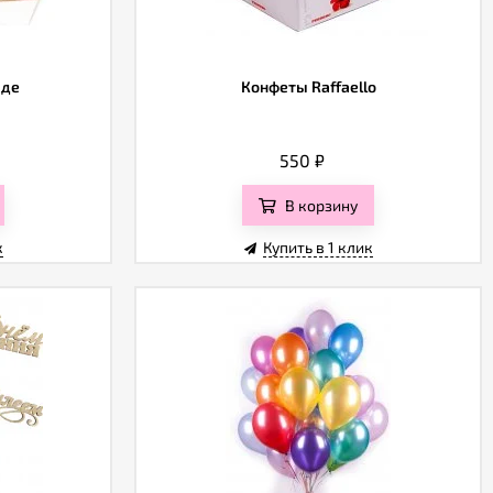
аде
Конфеты Raffaello
550
₽
В корзину
к
Купить в 1 клик