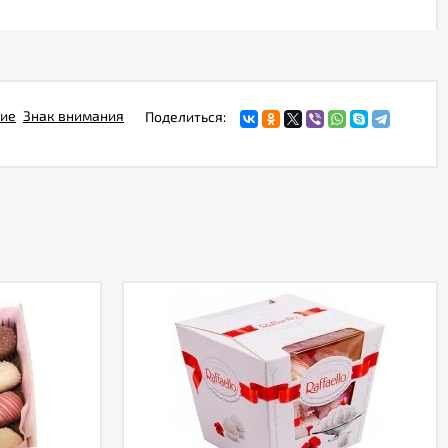
ие
Знак внимания
Поделиться: