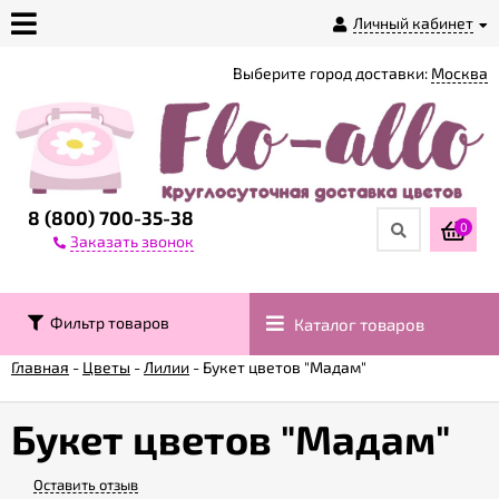
Личный кабинет
Выберите город доставки:
Москва
О
магазине
Доставка
8 (800) 700-35-38
0
Заказать звонок
Оплата
Фильтр товаров
Каталог товаров
Контакты
Главная
-
Цветы
-
Лилии
-
Букет цветов "Мадам"
Возврат
товара
Букет цветов "Мадам"
Оставить отзыв
Гарантии