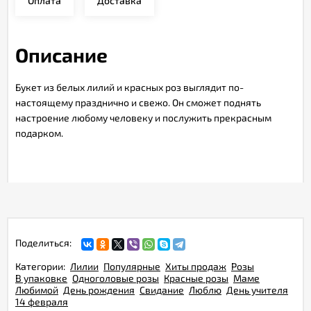
Оплата
Доставка
Описание
Букет из белых лилий и красных роз выглядит по-
настоящему празднично и свежо. Он сможет поднять
настроение любому человеку и послужить прекрасным
подарком.
Поделиться:
Категории:
Лилии
Популярные
Хиты продаж
Розы
В упаковке
Одноголовые розы
Красные розы
Маме
Любимой
День рождения
Свидание
Люблю
День учителя
14 февраля