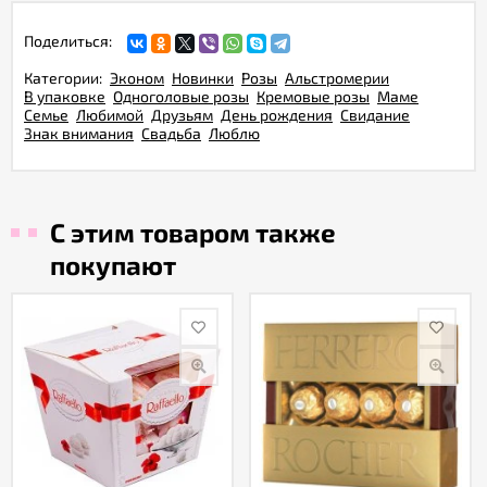
Поделиться:
Категории:
Эконом
Новинки
Розы
Альстромерии
В упаковке
Одноголовые розы
Кремовые розы
Маме
Семье
Любимой
Друзьям
День рождения
Свидание
Знак внимания
Свадьба
Люблю
С этим товаром также
покупают