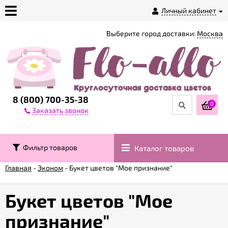
Личный кабинет
Выберите город доставки:
Москва
О
магазине
Доставка
8 (800) 700-35-38
0
Заказать звонок
Оплата
Фильтр товаров
Каталог товаров
Контакты
Главная
-
Эконом
-
Букет цветов "Мое признание"
Возврат
товара
Букет цветов "Мое
признание"
Гарантии