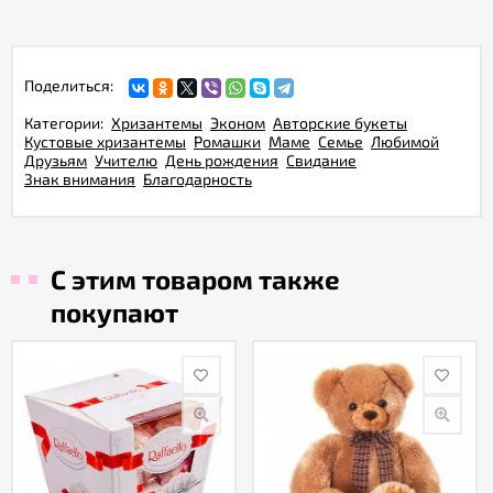
Поделиться:
Категории:
Хризантемы
Эконом
Авторские букеты
Кустовые хризантемы
Ромашки
Маме
Семье
Любимой
Друзьям
Учителю
День рождения
Свидание
Знак внимания
Благодарность
С этим товаром также
покупают