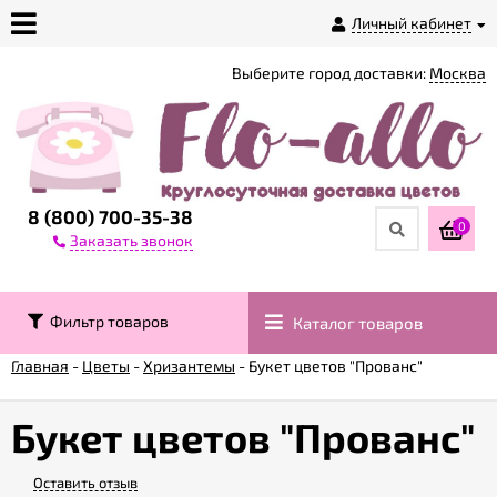
Личный кабинет
Выберите город доставки:
Москва
О
магазине
Доставка
8 (800) 700-35-38
0
Заказать звонок
Оплата
Фильтр товаров
Каталог товаров
Контакты
Главная
-
Цветы
-
Хризантемы
-
Букет цветов "Прованс"
Возврат
товара
Букет цветов "Прованс"
Оставить отзыв
Гарантии