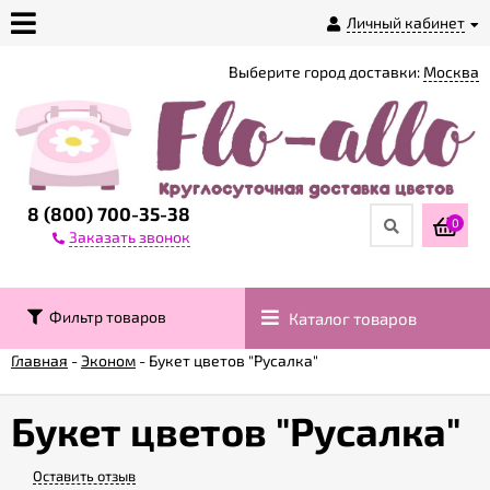
Личный кабинет
Выберите город доставки:
Москва
О
магазине
Доставка
8 (800) 700-35-38
0
Заказать звонок
Оплата
Фильтр товаров
Каталог товаров
Контакты
Главная
-
Эконом
-
Букет цветов "Русалка"
Возврат
товара
Букет цветов "Русалка"
Оставить отзыв
Гарантии