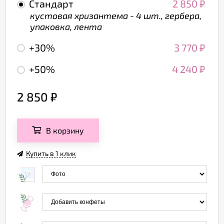
Стандарт
2 850
₽
кустовая хризантема - 4 шт., гербера,
упаковка, лента
+30%
3 770
₽
+50%
4 240
₽
2 850
₽
В корзину
Купить в 1 клик