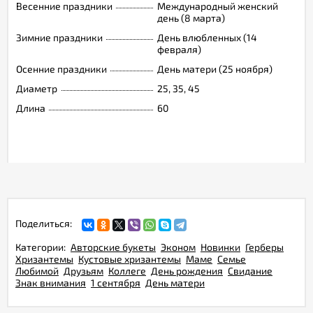
Весенние праздники
Международный женский
день (8 марта)
Зимние праздники
День влюбленных (14
февраля)
Осенние праздники
День матери (25 ноября)
Диаметр
25, 35, 45
Длина
60
Поделиться:
Категории:
Авторские букеты
Эконом
Новинки
Герберы
Хризантемы
Кустовые хризантемы
Маме
Семье
Любимой
Друзьям
Коллеге
День рождения
Свидание
Знак внимания
1 сентября
День матери