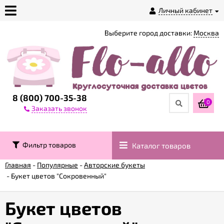
Личный кабинет
Выберите город доставки:
Москва
О
магазине
Доставка
8 (800) 700-35-38
0
Заказать звонок
Оплата
Фильтр товаров
Каталог товаров
Контакты
Главная
-
Популярные
-
Авторские букеты
-
Букет цветов "Сокровенный"
Возврат
товара
Букет цветов
Гарантии