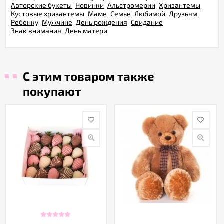
Авторские букеты
Новинки
Альстромерии
Хризантемы
Кустовые хризантемы
Маме
Семье
Любимой
Друзьям
Ребенку
Мужчине
День рождения
Свидание
Знак внимания
День матери
С этим товаром также
покупают