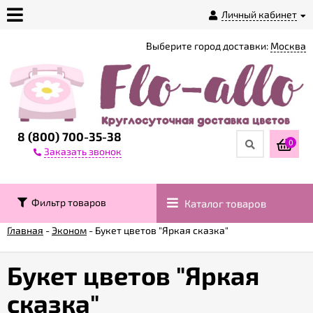
Личный кабинет
Выберите город доставки:
Москва
О
магазине
Доставка
8 (800) 700-35-38
0
Заказать звонок
Оплата
Фильтр товаров
Каталог товаров
Контакты
Главная
-
Эконом
-
Букет цветов "Яркая сказка"
Возврат
товара
Букет цветов "Яркая
сказка"
Гарантии