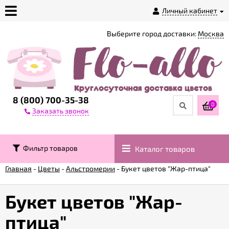
Личный кабинет
Выберите город доставки:
Москва
О
магазине
Доставка
8 (800) 700-35-38
0
Заказать звонок
Оплата
Фильтр товаров
Каталог товаров
Контакты
Главная
-
Цветы
-
Альстромерии
-
Букет цветов "Жар-птица"
Возврат
товара
Букет цветов "Жар-
птица"
Гарантии