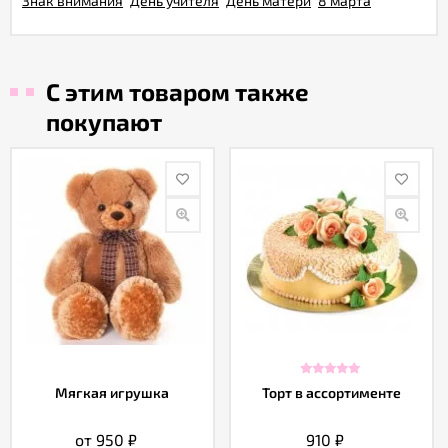
Знак внимания
День учителя
День матери
8 марта
С этим товаром также
покупают
Мягкая игрушка
Торт в ассортименте
от 950
₽
910
₽