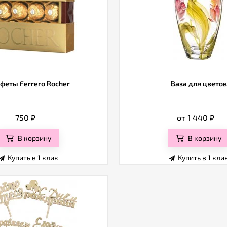
феты Ferrero Rocher
Ваза для цветов
750
₽
от 1 440
₽
В корзину
В корзину
Купить в 1 клик
Купить в 1 кли