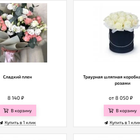
Сладкий плен
Траурная шляпная коробк
розами
8 140
₽
от 8 050
₽
В корзину
В корзину
Купить в 1 клик
Купить в 1 кли