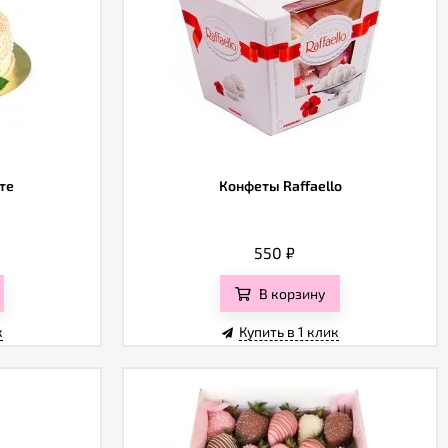
те
Конфеты Raffaello
550
₽
В корзину
к
Купить в 1 клик