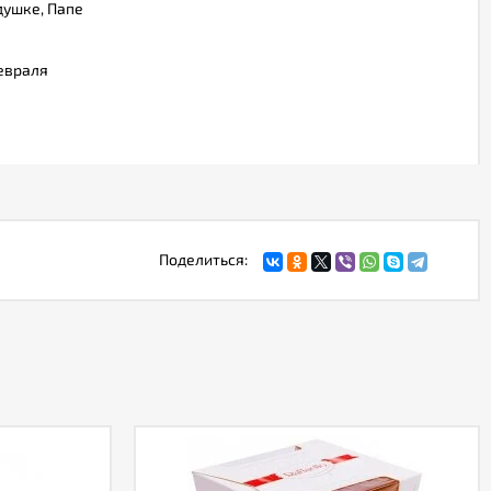
душке, Папе
евраля
Поделиться: