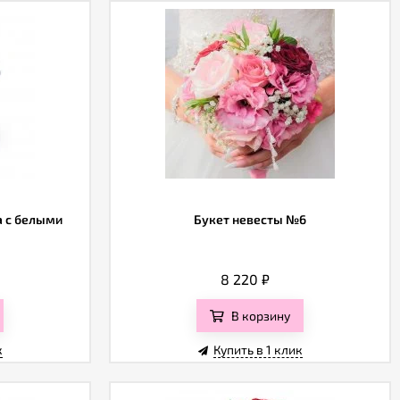
а с белыми
Букет невесты №6
8 220
₽
В корзину
к
Купить в 1 клик