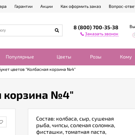
ара
Гарантии
Акции
Как оформить заказ
Вопрос-отве
Вы
8 (800) 700-35-38
Заказать звонок
Популярные
Цветы
Розы
Кому
Букет цветов "Колбасная корзина №4"
я корзина №4"
Состав: колбаса, сыр, сушеная
рыба, чипсы, соленая соломка,
фисташки, томатная паста,