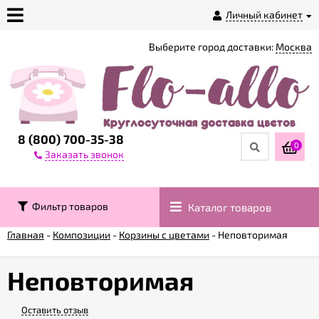
Личный кабинет
Выберите город доставки:
Москва
О
магазине
Доставка
8 (800) 700-35-38
0
Заказать звонок
Оплата
Фильтр товаров
Каталог товаров
Контакты
Главная
-
Композиции
-
Корзины с цветами
-
Неповторимая
Возврат
товара
Неповторимая
Оставить отзыв
Гарантии