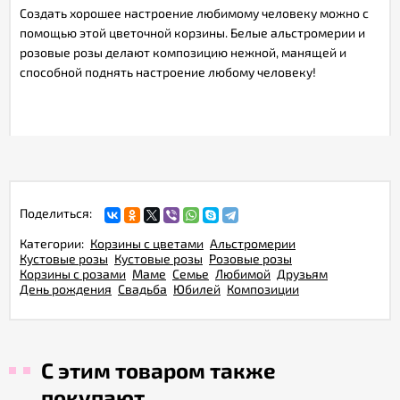
Создать хорошее настроение любимому человеку можно с
помощью этой цветочной корзины. Белые альстромерии и
розовые розы делают композицию нежной, манящей и
способной поднять настроение любому человеку!
Поделиться:
Категории:
Корзины с цветами
Альстромерии
Кустовые розы
Кустовые розы
Розовые розы
Корзины с розами
Маме
Семье
Любимой
Друзьям
День рождения
Свадьба
Юбилей
Композиции
С этим товаром также
покупают