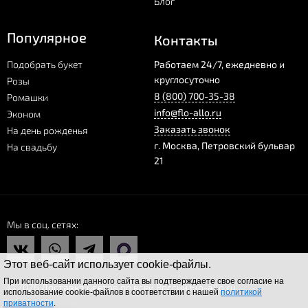
Блог
Популярное
Контакты
Подобрать букет
Работаем 24/7, ежедневно и
круглосуточно
Розы
8 (800) 700-35-38
Ромашки
info@flo-allo.ru
Эконом
Заказать звонок
На день рожденья
г.
Москва
,
Петровский бульвар
На свадьбу
21
Мы в соц. сетях
Этот веб-сайт использует cookie-файлы.
При использовании данного сайта вы подтверждаете свое согласие на
© 2026 Доставка цветов по всей России Flo-allo.ru
использование cookie-файлов в соответствии с нашей
политикой
приватности
.