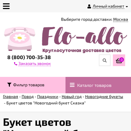
Личный кабинет
Выберите город доставки:
Москва
О
магазине
Доставка
8 (800) 700-35-38
0
Заказать звонок
Оплата
Фильтр товаров
Каталог товаров
Контакты
Главная
-
Повод
-
Праздники
-
Новый год
-
Новогодние букеты
-
Букет цветов "Новогодний букет Сказка"
Возврат
товара
Букет цветов
Гарантии