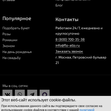
Блог
Популярное
Контакты
Подобрать букет
Работаем 24/7, ежедневно и
круглосуточно
Розы
8 (800) 700-35-38
Ромашки
info@flo-allo.ru
Эконом
Заказать звонок
На день рожденья
г.
Москва
,
Петровский бульвар
На свадьбу
21
Мы в соц. сетях
Этот веб-сайт использует cookie-файлы.
При использовании данного сайта вы подтверждаете свое согласие на
© 2026 Доставка цветов по всей России Flo-allo.ru
использование cookie-файлов в соответствии с нашей
политикой