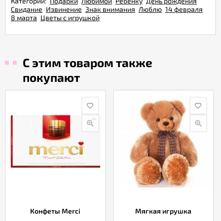
Категории:
Подарки
Любимой
Ребенку
День рождения
Свидание
Извинение
Знак внимания
Люблю
14 февраля
8 марта
Цветы с игрушкой
С этим товаром также
покупают
Конфеты Merci
Мягкая игрушка