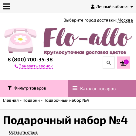
Личный кабинет
Выберите город доставки:
Москва
О
магазине
Доставка
8 (800) 700-35-38
0
Заказать звонок
Оплата
Фильтр товаров
Каталог товаров
Контакты
Главная
-
Подарки
-
Подарочный набор №4
Возврат
товара
Подарочный набор №4
Оставить отзыв
Гарантии