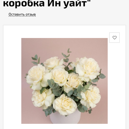
коробка Ин уайт"
Оставить отзыв
Акции
Как
оформить
заказ
Вопрос-
ответ
Публичная
оферта
Политика
конфиденциальности