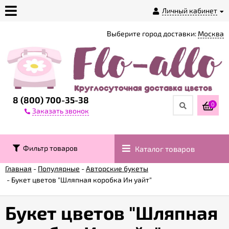
Личный кабинет
Выберите город доставки:
Москва
О
магазине
Доставка
8 (800) 700-35-38
0
Заказать звонок
Оплата
Фильтр товаров
Каталог товаров
Контакты
Главная
-
Популярные
-
Авторские букеты
-
Букет цветов "Шляпная коробка Ин уайт"
Возврат
товара
Букет цветов "Шляпная
Гарантии