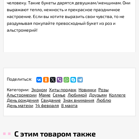
человеку. Такие букеты дарятся девушкам/женщинам. Они
выражают тепло, нежность и прекрасное праздничное
настроение. Если вы хотите выразить свои чувства, то не
раздумывая покупайте превосходный букет из роз и
альстромерий!
Поделиться:
Категории:
Эконом
Хиты продаж
Новинки
Розы
Альстромерии
Маме
Семье
Любимой
Друзьям
Коллеге
День рождения
Свидание
Знак внимания
Люблю
День матери
14 февраля
8 марта
С этим товаром также