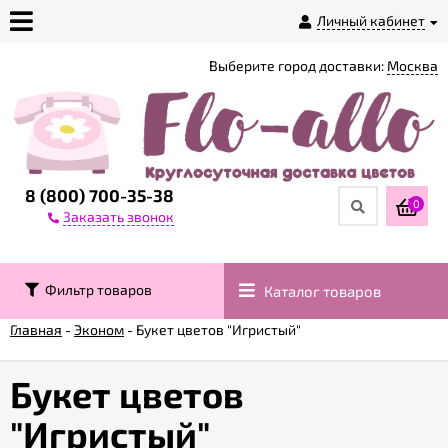
Личный кабинет
Выберите город доставки:
Москва
О
магазине
Доставка
8 (800) 700-35-38
0
Заказать звонок
Оплата
Фильтр товаров
Каталог товаров
Контакты
Главная
-
Эконом
-
Букет цветов "Игристый"
Возврат
товара
Букет цветов
"Игристый"
Гарантии