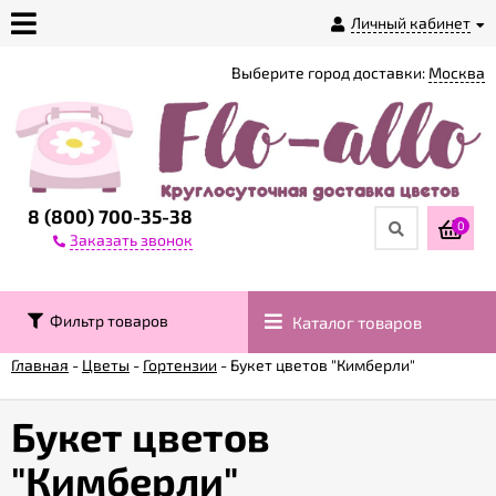
Личный кабинет
Выберите город доставки:
Москва
О
магазине
Доставка
8 (800) 700-35-38
0
Заказать звонок
Оплата
Фильтр товаров
Каталог товаров
Контакты
Главная
-
Цветы
-
Гортензии
-
Букет цветов "Кимберли"
Возврат
товара
Букет цветов
"Кимберли"
Гарантии