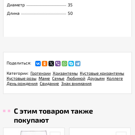
Диаметр
35
Длина
50
Поделиться:
Категории:
Гортензии
Хризантемы
Кустовые хризантемы
Кустовые розы
Маме
Семье
Любимой
Друзьям
Коллеге
День рождения
Свидание
Знак внимания
С этим товаром также
покупают