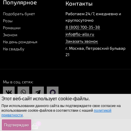
Популярное
Контакты
Подобрать букет
Работаем 24/7, ежедневно и
круглосуточно
Розы
8 (800) 700-35-38
Ромашки
info@flo-allo.ru
Эконом
Заказать звонок
На день рожденья
г.
Москва
,
Петровский бульвар
На свадьбу
21
Мы в соц. сетях
Этот веб-сайт использует cookie-файлы.
При использовании данного сайта вы подтверждаете свое согласие на
© 2026 Доставка цветов по всей России Flo-allo.ru
использование cookie-файлов в соответствии с нашей
политикой
приватности
.
0
0
0
Подтверждаю