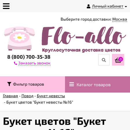
Личный кабинет
Выберите город доставки:
Москва
О
магазине
Доставка
8 (800) 700-35-38
0
Заказать звонок
Оплата
Фильтр товаров
Каталог товаров
Контакты
Главная
-
Повод
-
Букет невесты
-
Букет цветов "Букет невесты №16"
Возврат
товара
Букет цветов "Букет
Гарантии