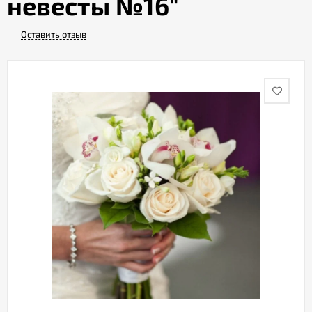
невесты №16"
Оставить отзыв
Акции
Как
оформить
заказ
Вопрос-
ответ
Публичная
оферта
Политика
конфиденциальности