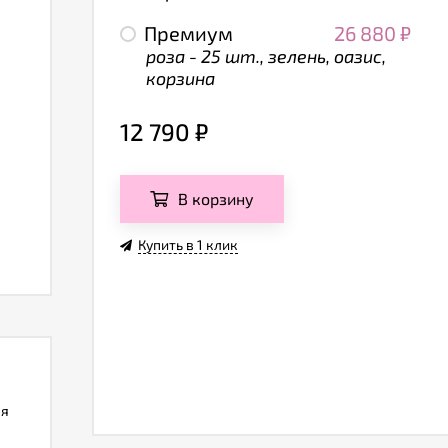
Премиум
26 880
₽
роза - 25 шт., зелень, оазис,
корзина
12 790
₽
В корзину
Купить в 1 клик
ля