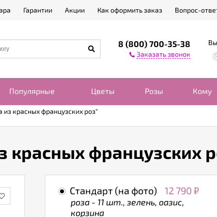
ара
Гарантии
Акции
Как оформить заказ
Вопрос-отве
Вы
8 (800) 700-35-38
Заказать звонок
Популярные
Цветы
Розы
Кому
а из красных французских роз"
из красных французских р
Стандарт (на фото)
12 790
₽
роза - 11 шт., зелень, оазис,
корзина