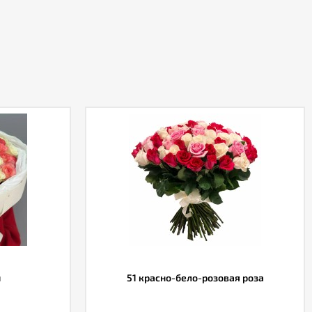
и
51 красно-бело-розовая роза