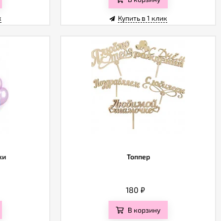
к
Купить в 1 клик
ки
Топпер
180
₽
В корзину