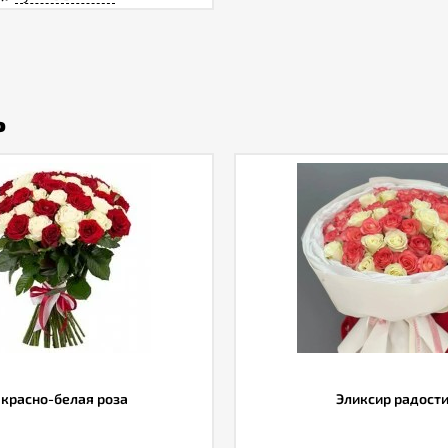
ь
 красно-белая роза
Эликсир радост