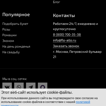
Блог
Популярное
Контакты
Подобрать букет
Работаем 24/7, ежедневно и
круглосуточно
Розы
8 (800) 700-35-38
Ромашки
info@flo-allo.ru
Эконом
Заказать звонок
На день рожденья
г.
Москва
,
Петровский бульвар
На свадьбу
21
Мы в соц. сетях
Этот веб-сайт использует cookie-файлы.
При использовании данного сайта вы подтверждаете свое согласие на
© 2026 Доставка цветов по всей России Flo-allo.ru
использование cookie-файлов в соответствии с нашей
политикой
приватности
.