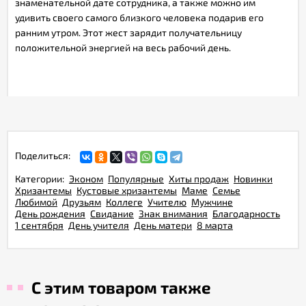
знаменательной дате сотрудника, а также можно им
удивить своего самого близкого человека подарив его
ранним утром. Этот жест зарядит получательницу
положительной энергией на весь рабочий день.
Поделиться:
Категории:
Эконом
Популярные
Хиты продаж
Новинки
Хризантемы
Кустовые хризантемы
Маме
Семье
Любимой
Друзьям
Коллеге
Учителю
Мужчине
День рождения
Свидание
Знак внимания
Благодарность
1 сентября
День учителя
День матери
8 марта
С этим товаром также