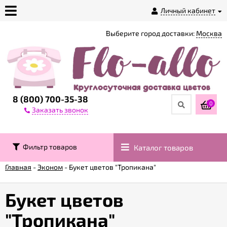
Личный кабинет
Выберите город доставки:
Москва
О
магазине
Доставка
8 (800) 700-35-38
0
Заказать звонок
Оплата
Фильтр товаров
Каталог товаров
Контакты
Главная
-
Эконом
-
Букет цветов "Тропикана"
Возврат
товара
Букет цветов
"Тропикана"
Гарантии