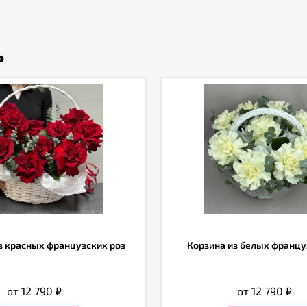
ь
з красных французских роз
Корзина из белых францу
от 12 790
₽
от 12 790
₽