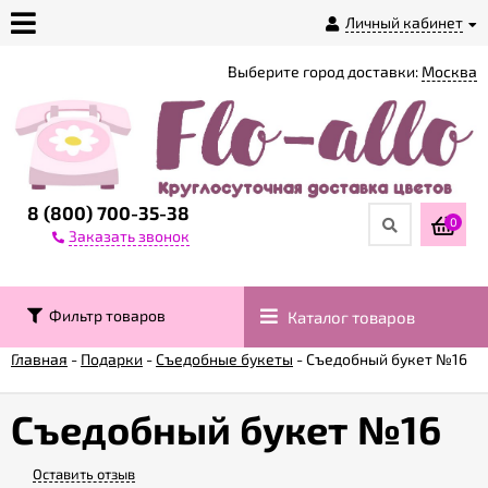
Личный кабинет
Выберите город доставки:
Москва
О
магазине
Доставка
8 (800) 700-35-38
0
Заказать звонок
Оплата
Фильтр товаров
Каталог товаров
Контакты
Главная
-
Подарки
-
Съедобные букеты
-
Съедобный букет №16
Возврат
товара
Съедобный букет №16
Оставить отзыв
Гарантии