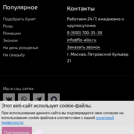
Популярное
Контакты
Подобрать букет
Работаем 24/7, ежедневно и
круглосуточно
Розы
8 (800) 700-35-38
Ромашки
info@flo-allo.ru
Эконом
Заказать звонок
На день рожденья
г.
Москва
,
Петровский бульвар
На свадьбу
21
Мы в соц. сетях
Этот веб-сайт использует cookie-файлы.
При использовании данного сайта вы подтверждаете свое согласие на
© 2026 Доставка цветов по всей России Flo-allo.ru
использование cookie-файлов в соответствии с нашей
политикой
приватности
.
0
0
0
Подтверждаю