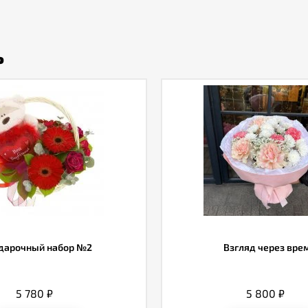
ь
дарочный набор №2
Взгляд через вре
5 780
₽
5 800
₽