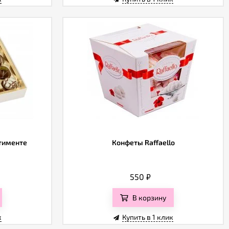
ртименте
Конфеты Raffaello
550
₽
В корзину
к
Купить в 1 клик