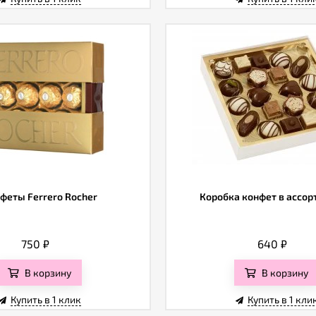
феты Ferrero Rocher
Коробка конфет в ассо
750
₽
640
₽
В корзину
В корзину
Купить в 1 клик
Купить в 1 кли