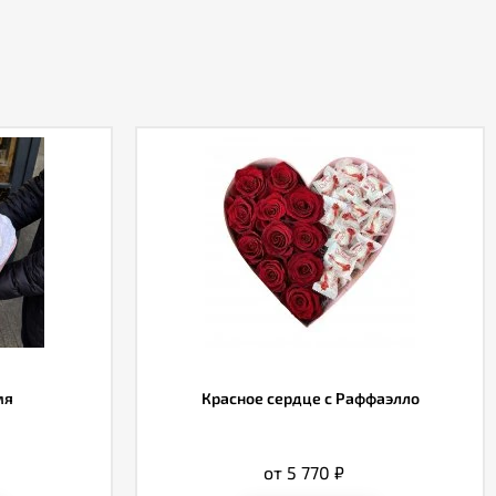
мя
Красное сердце с Раффаэлло
от 5 770
₽