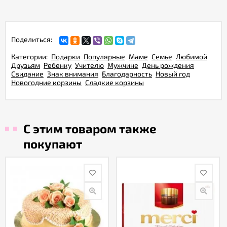
Поделиться:
Категории:
Подарки
Популярные
Маме
Семье
Любимой
Друзьям
Ребенку
Учителю
Мужчине
День рождения
Свидание
Знак внимания
Благодарность
Новый год
Новогодние корзины
Сладкие корзины
С этим товаром также
покупают