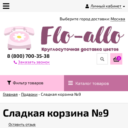
Личный кабинет
Выберите город доставки:
Москва
О
магазине
Доставка
8 (800) 700-35-38
0
Заказать звонок
Оплата
Фильтр товаров
Каталог товаров
Контакты
Главная
-
Подарки
-
Сладкая корзина №9
Возврат
товара
Сладкая корзина №9
Оставить отзыв
Гарантии