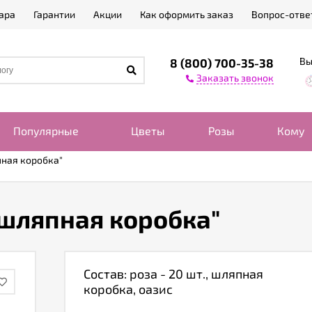
ара
Гарантии
Акции
Как оформить заказ
Вопрос-отве
Вы
8 (800) 700-35-38
Заказать звонок
Популярные
Цветы
Розы
Кому
пная коробка"
 шляпная коробка"
Состав: роза - 20 шт., шляпная
коробка, оазис