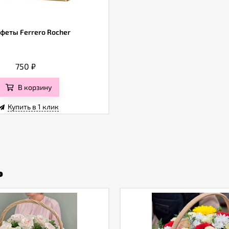
феты Ferrero Rocher
750
₽
В корзину
Купить в 1 клик
ь