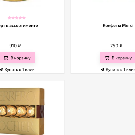
орт в ассортименте
Конфеты Merci
910
₽
750
₽
В корзину
В корзину
Купить в 1 клик
Купить в 1 кли