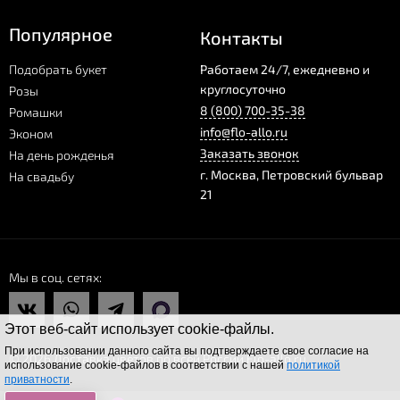
Популярное
Контакты
Подобрать букет
Работаем 24/7, ежедневно и
круглосуточно
Розы
8 (800) 700-35-38
Ромашки
info@flo-allo.ru
Эконом
Заказать звонок
На день рожденья
г.
Москва
,
Петровский бульвар
На свадьбу
21
Мы в соц. сетях
Этот веб-сайт использует cookie-файлы.
При использовании данного сайта вы подтверждаете свое согласие на
© 2026 Доставка цветов по всей России Flo-allo.ru
использование cookie-файлов в соответствии с нашей
политикой
приватности
.