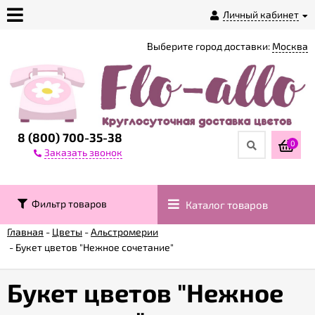
Личный кабинет
Выберите город доставки:
Москва
О
магазине
Доставка
8 (800) 700-35-38
0
Заказать звонок
Оплата
Фильтр товаров
Каталог товаров
Контакты
Главная
-
Цветы
-
Альстромерии
-
Букет цветов "Нежное сочетание"
Возврат
товара
Букет цветов "Нежное
Гарантии