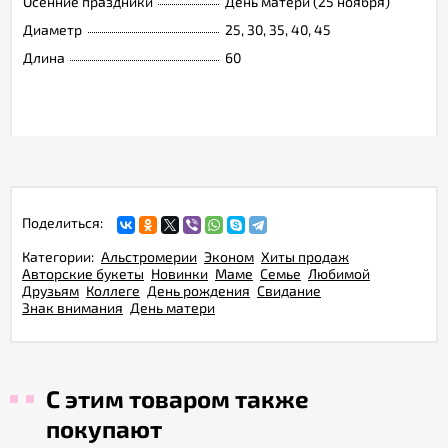
Осенние праздники
День матери (25 ноября)
Диаметр
25, 30, 35, 40, 45
Длина
60
Поделиться:
Категории:
Альстромерии
Эконом
Хиты продаж
Авторские букеты
Новинки
Маме
Семье
Любимой
Друзьям
Коллеге
День рождения
Свидание
Знак внимания
День матери
С этим товаром также
покупают