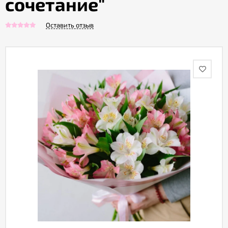
сочетание"
Оставить отзыв
Акции
Как
оформить
заказ
Вопрос-
ответ
Публичная
оферта
Политика
конфиденциальности